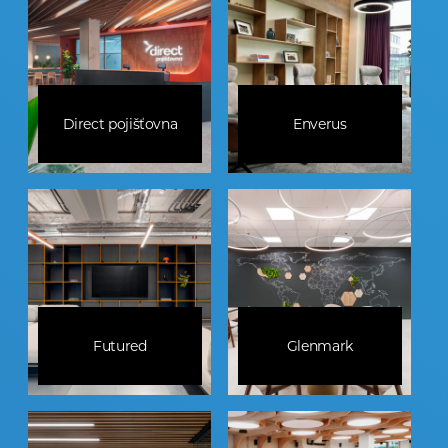
Direct pojišťovna
Enverus
Futured
Glenmark