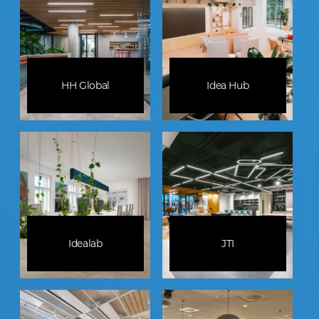
HH Global
Idea Hub
Idealab
JTI