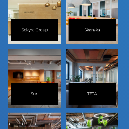
Sekyra Group
Skanska
Suri
TETA