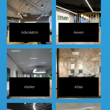
Advokátní
Aeven
Atelier
Atlas