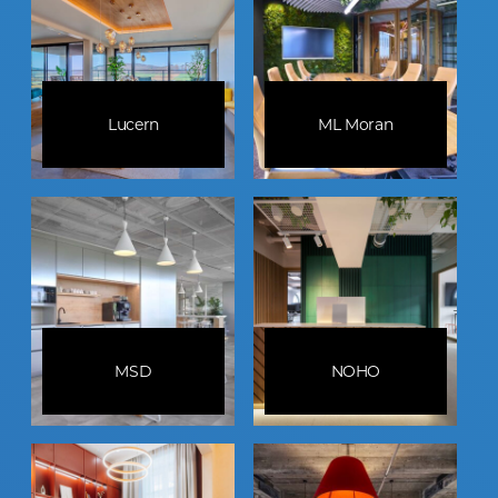
Lucern
ML Moran
MSD
NOHO