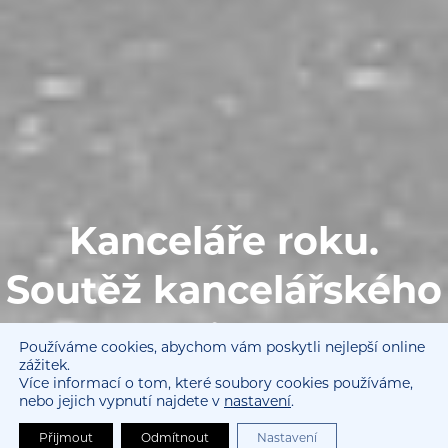
Kanceláře roku.
Soutěž kancelářského
designu.
Používáme cookies, abychom vám poskytli nejlepší online
zážitek.
Více informací o tom, které soubory cookies používáme,
Ocenění pro výjimečné realizace.
nebo jejich vypnutí najdete v
nastavení
.
Přijmout
Odmítnout
Nastavení